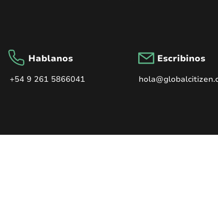
Escuchar
Hablanos
Escribinos
+54 9 261 5866041
hola@globalcitizen